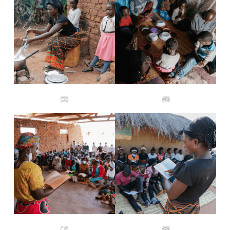
(5)
(6)
(7)
(8)