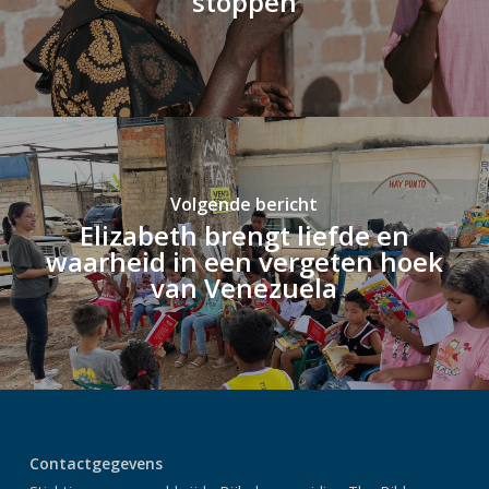
stoppen
Volgende bericht
Elizabeth brengt liefde en
waarheid in een vergeten hoek
van Venezuela
Contactgegevens