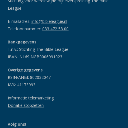
Stichting voor wereldwijde Bijbelverspreiding The Bible
League
E-mailadres:
info@bibleleague.nl
Telefoonnummer:
033 472 58 00
Bankgegevens
T.n.v.: Stichting The Bible League
IBAN: NL69INGB0006991023
Overige gegevens
RSIN/ANBI: 802032047
KVK: 41173993
Informatie telemarketing
Donatie stopzetten
Volg ons!