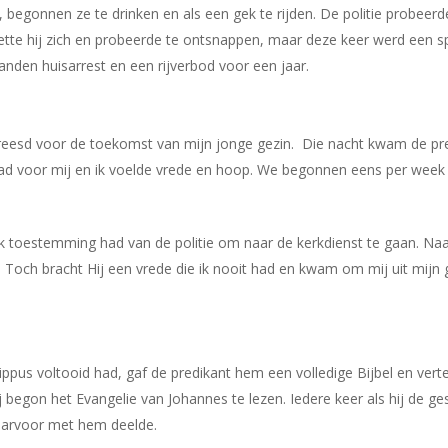
 begonnen ze te drinken en als een gek te rijden. De politie probeer
ette hij zich en probeerde te ontsnappen, maar deze keer werd een 
anden huisarrest en een rijverbod voor een jaar.
vreesd voor de toekomst van mijn jonge gezin. Die nacht kwam de p
bad voor mij en ik voelde vrede en hoop. We begonnen eens per week
ik toestemming had van de politie om naar de kerkdienst te gaan. Na
 Toch bracht Hij een vrede die ik nooit had en kwam om mij uit mijn 
lippus voltooid had, gaf de predikant hem een volledige Bijbel en ve
begon het Evangelie van Johannes te lezen. Iedere keer als hij de gesc
daarvoor met hem deelde.