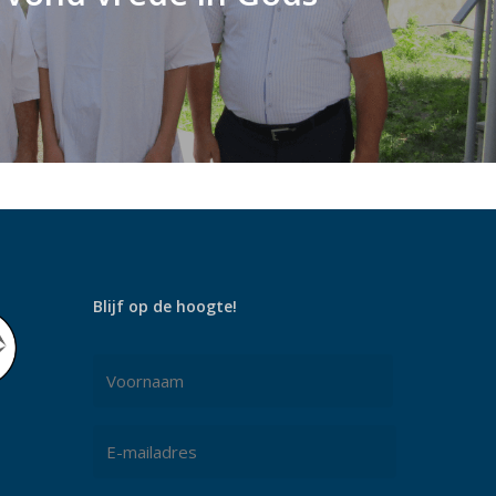
Blijf op de hoogte!
Naam
*
Voornaam
E-
mailadres