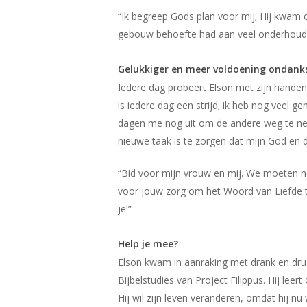
“Ik begreep Gods plan voor mij; Hij kwam o
gebouw behoefte had aan veel onderhoud; 
Gelukkiger en meer voldoening ondanks
Iedere dag probeert Elson met zijn handen 
is iedere dag een strijd; ik heb nog veel g
dagen me nog uit om de andere weg te neme
nieuwe taak is te zorgen dat mijn God en d
“Bid voor mijn vrouw en mij. We moeten no
voor jouw zorg om het Woord van Liefde t
je!”
Help je mee?
Elson kwam in aanraking met drank en dru
Bijbelstudies van Project Filippus. Hij leer
Hij wil zijn leven veranderen, omdat hij 