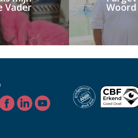
e Vader
Woord
!