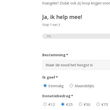
Evangelie? Zodat ook zij hoop krijgen vo
Ja, ik help mee!
Stap
1
van
3
0%
Totaal
Bestemming
*
Ik geef
*
Eenmalig
Maandelijks
Donatiebedrag
*
€12
€25
€50
€75