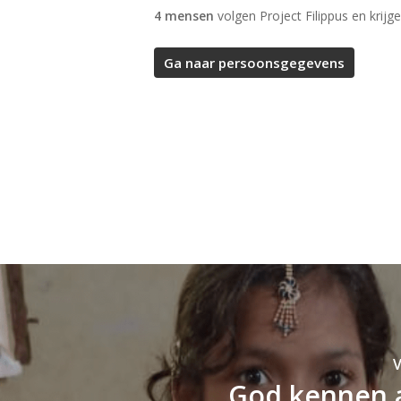
4 mensen
volgen Project Filippus en krijge
V
God kennen a