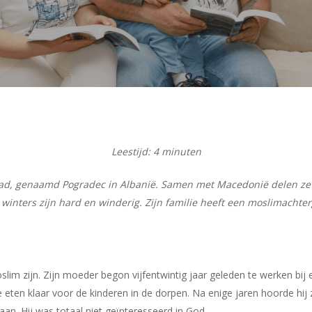
Leestijd:
4
minuten
 stad, genaamd Pogradec in Albanië. Samen met Macedonië delen z
 winters zijn hard en winderig. Zijn familie heeft een moslimachte
lim zijn. Zijn moeder begon vijfentwintig jaar geleden te werken bij ee
en klaar voor de kinderen in de dorpen. Na enige jaren hoorde hij z
an. Hij was totaal niet geïnteresseerd in God.