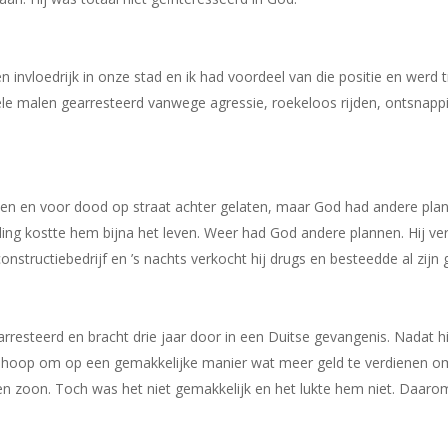
en invloedrijk in onze stad en ik had voordeel van die positie en werd
le malen gearresteerd vanwege agressie, roekeloos rijden, ontsnappin
n en voor dood op straat achter gelaten, maar God had andere plann
ing kostte hem bijna het leven. Weer had God andere plannen. Hij ver
onstructiebedrijf en ’s nachts verkocht hij drugs en besteedde al zijn
resteerd en bracht drie jaar door in een Duitse gevangenis. Nadat hij 
e hoop om op een gemakkelijke manier wat meer geld te verdienen o
n zoon. Toch was het niet gemakkelijk en het lukte hem niet. Daarom 