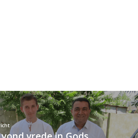
icht
 vond vrede in Gods