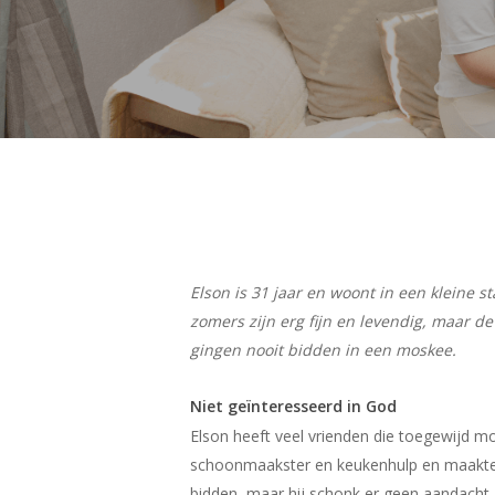
Elson is 31 jaar en woont in een kleine
zomers zijn erg fijn en levendig, maar de
Hit enter to search or ESC to close
gingen nooit bidden in een moskee.
Niet geïnteresseerd in God
Elson heeft veel vrienden die toegewijd mos
schoonmaakster en keukenhulp en maakte et
bidden, maar hij schonk er geen aandacht a