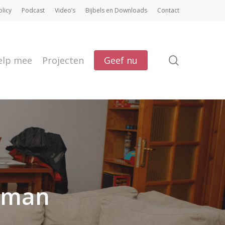
olicy
Podcast
Video’s
Bijbels en Downloads
Contact
search
elp mee
Projecten
Geef nu
 man