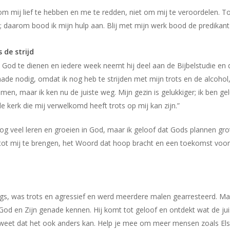
m mij lief te hebben en me te redden, niet om mij te veroordelen. To
daarom bood ik mijn hulp aan. Blij met mijn werk bood de predikan
 de strijd
God te dienen en iedere week neemt hij deel aan de Bijbelstudie en da
enade nodig, omdat ik nog heb te strijden met mijn trots en de alcohol,
n, maar ik ken nu de juiste weg. Mijn gezin is gelukkiger; ik ben ge
e kerk die mij verwelkomd heeft trots op mij kan zijn.”
g veel leren en groeien in God, maar ik geloof dat Gods plannen grot
ot mij te brengen, het Woord dat hoop bracht en een toekomst voor
gs, was trots en agressief en werd meerdere malen gearresteerd. Maa
t God en Zijn genade kennen. Hij komt tot geloof en ontdekt wat de juist
nu weet dat het ook anders kan. Help je mee om meer mensen zoals Els