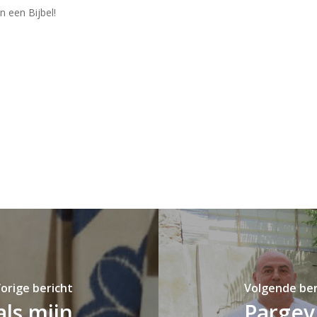
n een Bijbel!
orige bericht
Volgende ber
ls mijn
Pargev