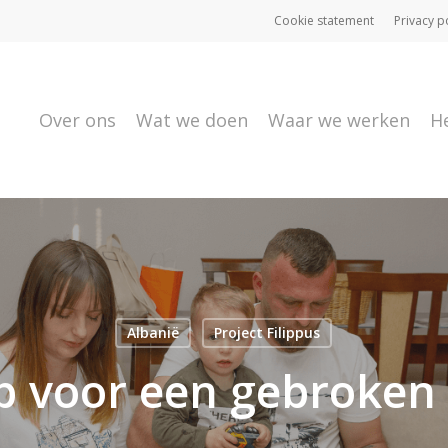
Cookie statement
Privacy p
Over ons
Wat we doen
Waar we werken
H
Albanië
Project Filippus
p voor een gebroken