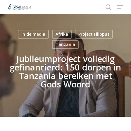
Menu
Skip
Stap
to
1
search
Close
main
van
Menu
content
3,
In de media
Afrika
Project Filippus
Hit enter to search or ESC to close
Tanzania
Jubileumproject volledig
gefinancierd: 150 dorpen in
Tanzania bereiken met
Gods Woord