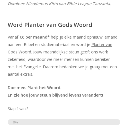
Dominee Nicodemus Kitto van Bible League Tanzania.
Word Planter van Gods Woord
Vanaf
€6 per maand*
help je elke maand opnieuw iemand
aan een Bijbel en studiemateriaal en word je
Plant
er van
Gods
Woord
. Jouw maandelijkse steun geeft ons werk
zekerheid, waardoor we meer mensen kunnen bereiken
met
het
Evangelie. Daarom bedanken we je graag met een
aantal extra’s.
Doe mee.
Plant
het
Woord
.
En zie hoe jouw steun blijvend levens verandert!
Stap
1
van
3
0%