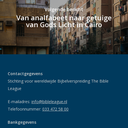
Volgende bericht
Van analfabeet naar getuige
van Gods Licht in Caïro
Contactgegevens
Stichting voor wereldwijde Bijbelverspreiding The Bible
League
E-mailadres:
info@bibleleague.nl
Telefoonnummer:
033 472 58 00
Bankgegevens