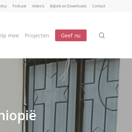
olicy
Podcast
Video’s
Bijbels en Downloads
Contact
search
elp mee
Projecten
Geef nu
hiopië