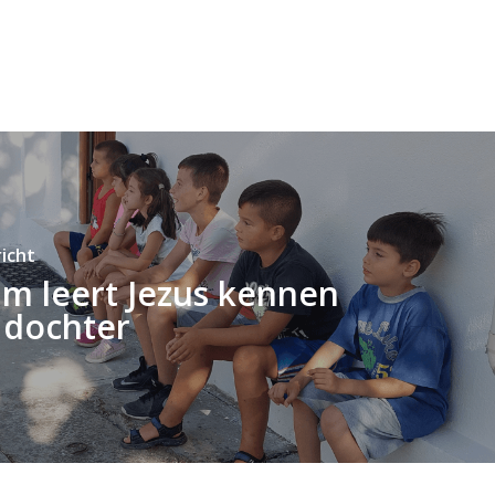
icht
im leert Jezus kennen
n dochter