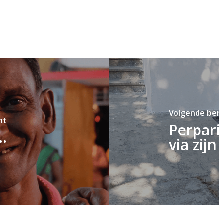
Volgende ber
ht
Perpar
..
via zij