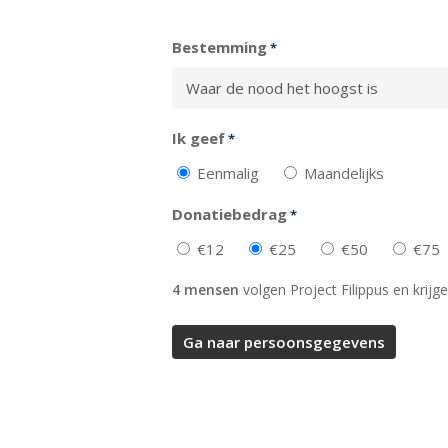
Totaal
Bestemming
*
Ik geef
*
Eenmalig
Maandelijks
Donatiebedrag
*
€12
€25
€50
€75
4 mensen
volgen Project Filippus en krijge