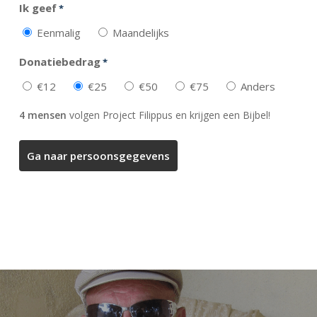
Ik geef
*
Eenmalig
Maandelijks
Donatiebedrag
*
€12
€25
€50
€75
Anders
4 mensen
volgen Project Filippus en krijgen een Bijbel!