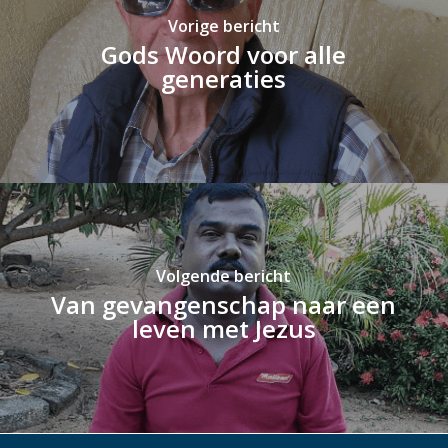
Vorige bericht
Gods Woord voor alle
generaties
Volgende bericht
Van gevangenschap naar een
leven met Jezus