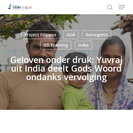
Menu
Skip
Stap
to
1
search
Close
main
van
Menu
content
3,
Project Filippus
Azië
Getuigenis
Hit enter to search or ESC to close
GS Training
India
Geloven onder druk: Yuvraj
uit India deelt Gods Woord
ondanks vervolging