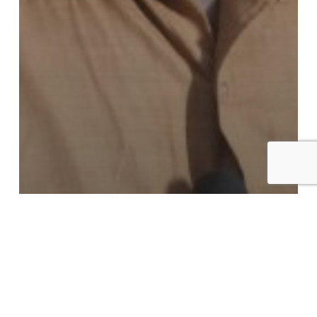
India
Vervolging
Van generatie op generatie