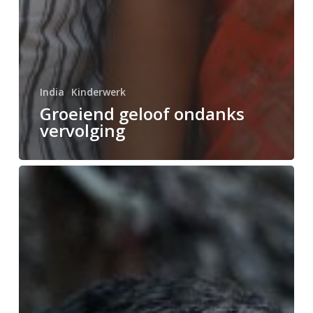
India
Kinderwerk
Groeiend geloof ondanks
vervolging
Van
generatie
op
generatie