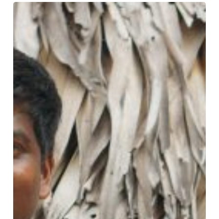
Groeiend
geloof
ondanks
vervolging