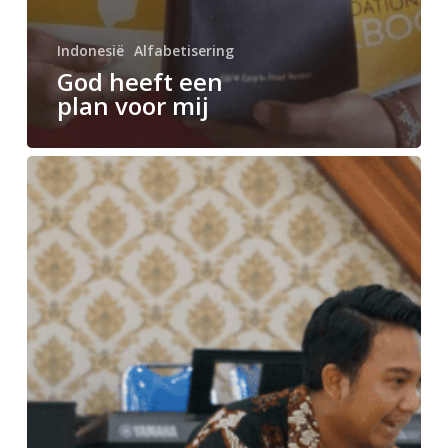
Indonesië
Alfabetisering
God heeft een
plan voor mij
Thony
aan
het
werk