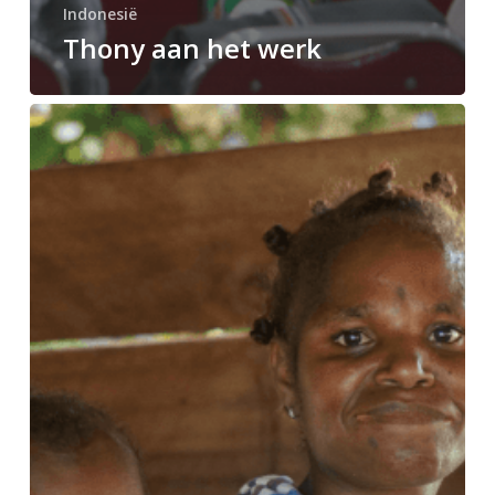
Indonesië
Thony aan het werk
Een
eigen
Bijbel
tijdens
de
lockdown