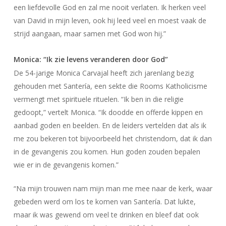
een liefdevolle God en zal me nooit verlaten. Ik herken veel
van David in mijn leven, ook hij leed veel en moest vaak de
strijd aangaan, maar samen met God won hij.”
Monica: “Ik zie levens veranderen door God”
De 54-jarige Monica Carvajal heeft zich jarenlang bezig
gehouden met Santería, een sekte die Rooms Katholicisme
vermengt met spirituele rituelen. “Ik ben in die religie
gedoopt,” vertelt Monica. “Ik doodde en offerde kippen en
aanbad goden en beelden. En de leiders vertelden dat als ik
me zou bekeren tot bijvoorbeeld het christendom, dat ik dan
in de gevangenis zou komen. Hun goden zouden bepalen
wie er in de gevangenis komen.”
“Na mijn trouwen nam mijn man me mee naar de kerk, waar
gebeden werd om los te komen van Santería. Dat lukte,
maar ik was gewend om veel te drinken en bleef dat ook