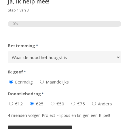
Ja, ik help mee!
Stap
1
van
3
0%
Totaal
Bestemming
*
Ik geef
*
Eenmalig
Maandelijks
Donatiebedrag
*
€12
€25
€50
€75
Anders
4 mensen
volgen Project Filippus en krijgen een Bijbel!