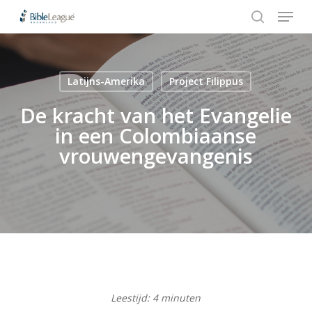
Menu
Skip
Stap
to
1
search
Close
main
van
Menu
content
3,
Latijns-Amerika
Project Filippus
Hit enter to search or ESC to close
De kracht van het Evangelie
in een Colombiaanse
vrouwengevangenis
Leestijd:
4
minuten