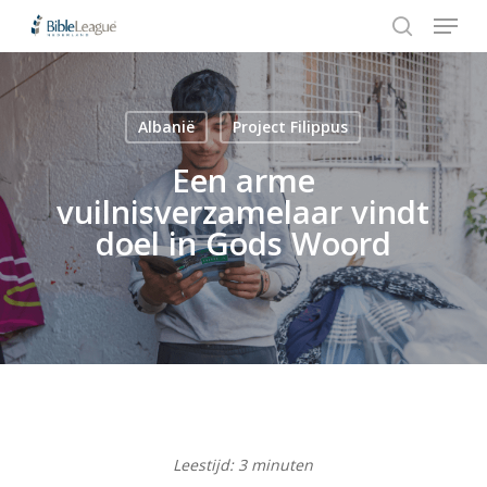
Menu
Skip
Stap
to
1
search
Close
main
van
Menu
content
3,
Albanië
Project Filippus
Hit enter to search or ESC to close
Een arme
vuilnisverzamelaar vindt
doel in Gods Woord
Leestijd:
3
minuten