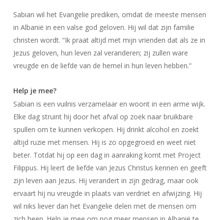
Sabian wil het Evangelie prediken, omdat de meeste mensen
in Albanië in een valse god geloven. Hij wil dat zijn familie
christen wordt. “Ik praat altijd met mijn vrienden dat als ze in
Jezus geloven, hun leven zal veranderen; zij zullen ware
vreugde en de liefde van de hemel in hun leven hebben.”
Help je mee?
Sabian is een vuilnis verzamelaar en woont in een arme wijk.
Elke dag struint hij door het afval op zoek naar bruikbare
spullen om te kunnen verkopen. Hij drinkt alcohol en zoekt
altijd ruzie met mensen. Hij is zo opgegroeid en weet niet
beter. Totdat hij op een dag in aanraking komt met Project
Filippus. Hij leert de liefde van Jezus Christus kennen en geeft
zijn leven aan Jezus. Hij verandert in zijn gedrag, maar ook
ervaart hij nu vreugde in plaats van verdriet en afwijzing. Hij
wil niks liever dan het Evangelie delen met de mensen om
zich heen. Help je mee om nog meer mensen in Albanië te