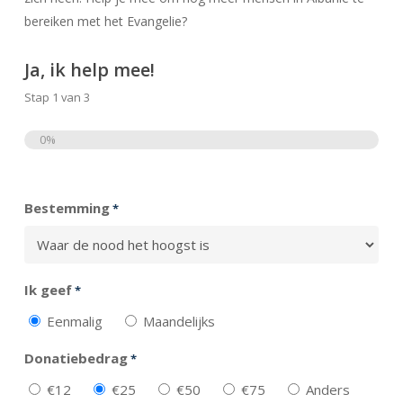
bereiken met het Evangelie?
Ja, ik help mee!
Stap
1
van
3
0%
Totaal
Bestemming
*
Ik geef
*
Eenmalig
Maandelijks
Donatiebedrag
*
€12
€25
€50
€75
Anders