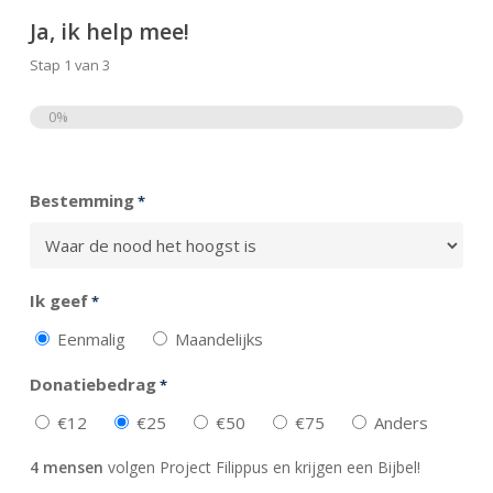
Ja, ik help mee!
Stap
1
van
3
0%
Totaal
Bestemming
*
Ik geef
*
Eenmalig
Maandelijks
Donatiebedrag
*
€12
€25
€50
€75
Anders
4 mensen
volgen Project Filippus en krijgen een Bijbel!