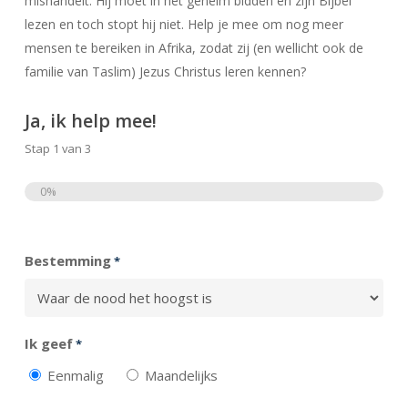
mishandelt. Hij moet in het geheim bidden en zijn Bijbel
lezen en toch stopt hij niet. Help je mee om nog meer
mensen te bereiken in Afrika, zodat zij (en wellicht ook de
familie van Taslim) Jezus Christus leren kennen?
Ja, ik help mee!
Stap
1
van
3
0%
Totaal
Bestemming
*
Ik geef
*
Eenmalig
Maandelijks