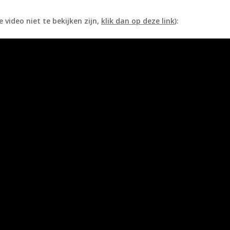
 video niet te bekijken zijn,
klik dan op deze link
):