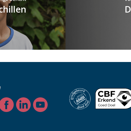
chillen
D
!