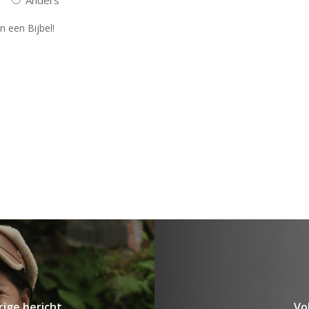
n een Bijbel!
rige bericht
Vo