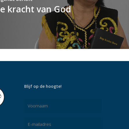
e kracht van God
Blijf op de hoogte!
Naam
*
Voornaam
E-
mailadres