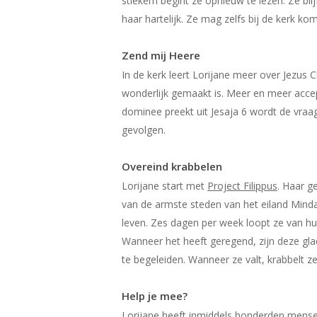
stiekem begint ze opnieuw te lezen. Ze bl
haar hartelijk. Ze mag zelfs bij de kerk k
Zend mij Heere
In de kerk leert Lorijane meer over Jezus 
wonderlijk gemaakt is. Meer en meer accept
dominee preekt uit Jesaja 6 wordt de vraag 
gevolgen.
Overeind krabbelen
Lorijane start met
Project Filippus
. Haar g
van de armste steden van het eiland Minda
leven. Zes dagen per week loopt ze van hu
Wanneer het heeft geregend, zijn deze gl
te begeleiden. Wanneer ze valt, krabbelt 
Help je mee?
Lorijane heeft inmiddels honderden mense