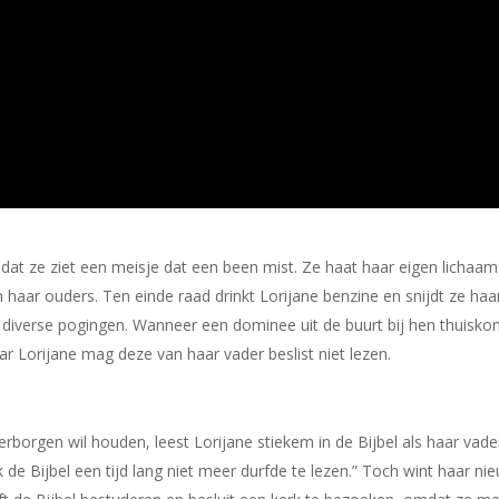
e dat ze ziet een meisje dat een been mist. Ze haat haar eigen lichaam
 haar ouders. Ten einde raad drinkt Lorijane benzine en snijdt ze ha
 diverse pogingen. Wanneer een dominee uit de buurt bij hen thuiskomt
r Lorijane mag deze van haar vader beslist niet lezen.
rborgen wil houden, leest Lorijane stiekem in de Bijbel als haar vader
ik de Bijbel een tijd lang niet meer durfde te lezen.” Toch wint haar n