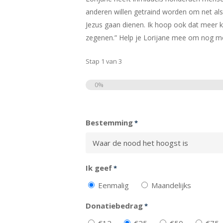
anderen willen getraind worden om net als
Jezus gaan dienen. Ik hoop ook dat meer k
zegenen.” Help je Lorijane mee om nog m
Stap
1
van
3
0%
Totaal
Bestemming
*
Ik geef
*
Eenmalig
Maandelijks
Donatiebedrag
*
€12
€25
€50
€75