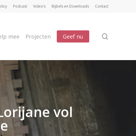
olicy
Podcast
Video’s
Bijbels en Downloads
Contact
search
elp mee
Projecten
Geef nu
orijane vol
ie