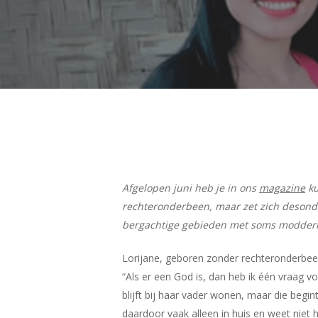
Afgelopen juni heb je in ons
magazine
ku
rechteronderbeen, maar zet zich desondan
Hit enter to search or ESC to close
bergachtige gebieden met soms modderige
Lorijane, geboren zonder rechteronderbeen,
“Als er een God is, dan heb ik één vraag 
blijft bij haar vader wonen, maar die begint
daardoor vaak alleen in huis en weet niet 