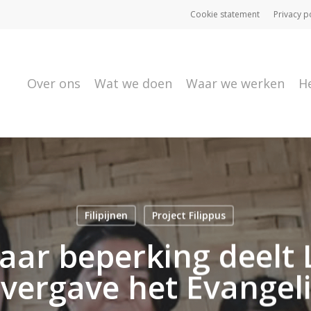
Cookie statement
Privacy p
Over ons
Wat we doen
Waar we werken
H
Filipijnen
Project Filippus
ar beperking deelt L
vergave het Evangel