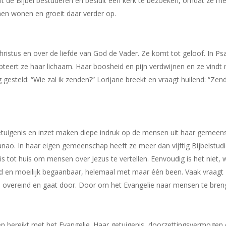
ijft de Bijbel bestuderen en besluit een kerk te bezoeken, omdat ze 
omen wonen en groeit daar verder op.
Christus en over de liefde van God de Vader. Ze komt tot geloof. In 
eert ze haar lichaam. Haar boosheid en pijn verdwijnen en ze vindt r
gesteld: “Wie zal ik zenden?” Lorijane breekt en vraagt huilend: “Zend 
etuigenis en inzet maken diepe indruk op de mensen uit haar gemeensc
nao. In haar eigen gemeenschap heeft ze meer dan vijftig Bijbelstudi
is tot huis om mensen over Jezus te vertellen. Eenvoudig is het niet
ad en moeilijk begaanbaar, helemaal met maar één been. Vaak vraagt
ze overeind en gaat door. Door om het Evangelie naar mensen te bren
n bereikt met het Evangelie. Haar getuigenis, doorzettingsvermogen