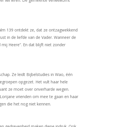
meer wil leren. De gemeente verwelkomt
Psalm 139 ontdekt ze, dat ze ontzagwekkend
ust in de liefde van de Vader. Wanneer de
mij Heere”. En dat blijft niet zonder
hap. Ze leidt Bijbelstudies in Wao, één
egroepen opgezet. Het vult haar hele
, want ze moet over onverharde wegen.
 Lorijane vrienden om mee te gaan en haar
gen die het nog niet kennen.
 en gedrevenheid maken diepe indruk. Ook