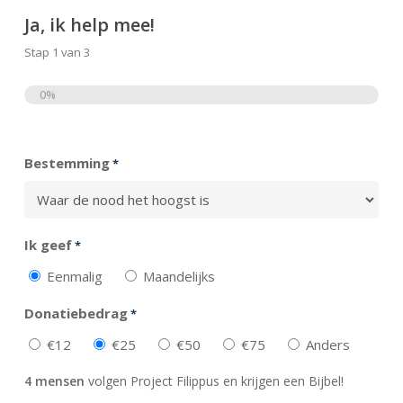
Ja, ik help mee!
Stap
1
van
3
0%
Totaal
Bestemming
*
Ik geef
*
Eenmalig
Maandelijks
Donatiebedrag
*
€12
€25
€50
€75
Anders
4 mensen
volgen Project Filippus en krijgen een Bijbel!