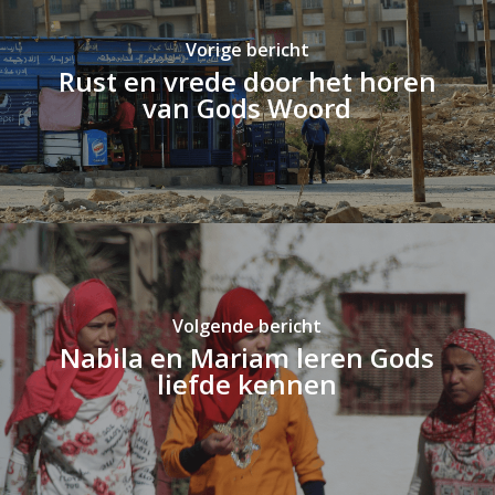
Vorige bericht
Rust en vrede door het horen
van Gods Woord
Volgende bericht
Nabila en Mariam leren Gods
liefde kennen