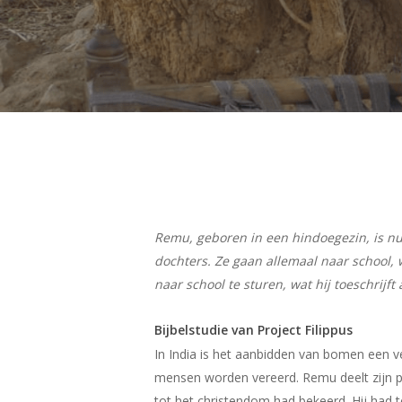
Hit enter to search or ESC to close
Remu, geboren in een hindoegezin, is n
dochters. Ze gaan allemaal naar school,
naar school te sturen, wat hij toeschrijft
Bijbelstudie van Project Filippus
In India is het aanbidden van bomen een v
mensen worden vereerd. Remu deelt zijn pe
tot het christendom had bekeerd. Hij had