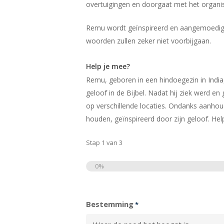
overtuigingen en doorgaat met het organi
Remu wordt geïnspireerd en aangemoedigd 
woorden zullen zeker niet voorbijgaan.
Help je mee?
Remu, geboren in een hindoegezin in India
geloof in de Bijbel. Nadat hij ziek werd e
op verschillende locaties. Ondanks aanhoud
houden, geïnspireerd door zijn geloof. Hel
Stap
1
van
3
0%
Totaal
Bestemming
*