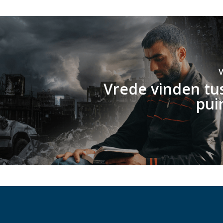
V
Vrede vinden tu
pui