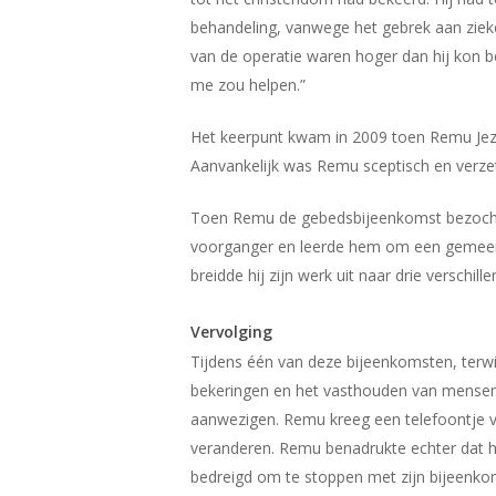
behandeling, vanwege het gebrek aan zieke
van de operatie waren hoger dan hij kon b
me zou helpen.”
Het keerpunt kwam in 2009 toen Remu Jezus
Aanvankelijk was Remu sceptisch en verzet
Toen Remu de gebedsbijeenkomst bezocht,
voorganger en leerde hem om een gemeent
breidde hij zijn werk uit naar drie verschille
Vervolging
Tijdens één van deze bijeenkomsten, terw
bekeringen en het vasthouden van mensen t
aanwezigen. Remu kreeg een telefoontje v
veranderen. Remu benadrukte echter dat h
bedreigd om te stoppen met zijn bijeenkoms