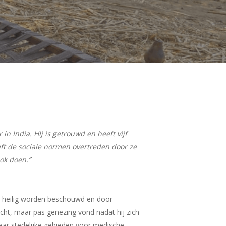
in India. HIj is getrouwd en heeft vijf
eft de sociale normen overtreden door ze
ook doen.”
ls heilig worden beschouwd en door
cht, maar pas genezing vond nadat hij zich
aar stedelijke gebieden voor medische