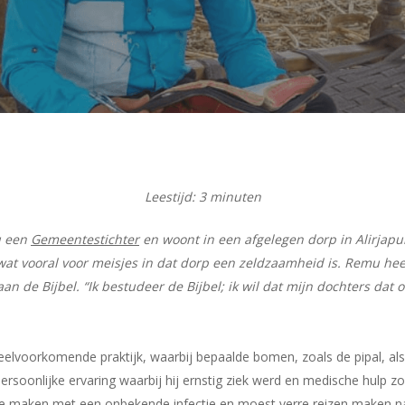
Leestijd:
3
minuten
u een
Gemeentestichter
en woont in een afgelegen dorp in Alirjapur 
 wat vooral voor meisjes in dat dorp een zeldzaamheid is. Remu he
 aan de Bijbel. “Ik bestudeer de Bijbel; ik wil dat mijn dochters dat 
eelvoorkomende praktijk, waarbij bepaalde bomen, zoals de pipal, a
rsoonlijke ervaring waarbij hij ernstig ziek werd en medische hulp zo
 te maken met een onbekende infectie en moest verre reizen maken n