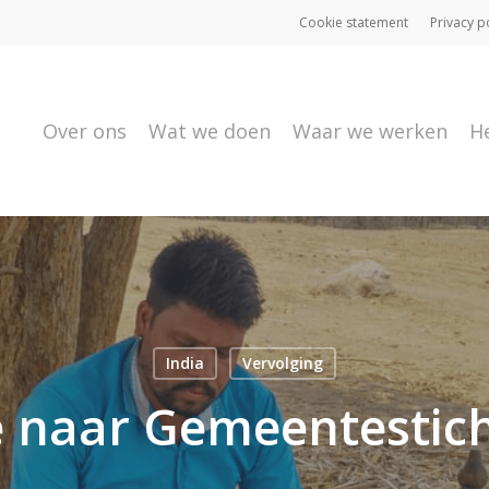
Cookie statement
Privacy p
Over ons
Wat we doen
Waar we werken
H
India
Vervolging
 naar Gemeentesticht