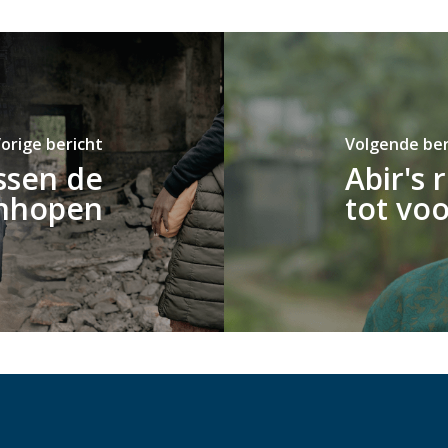
orige bericht
Volgende ber
ssen de
Abir's 
nhopen
tot vo