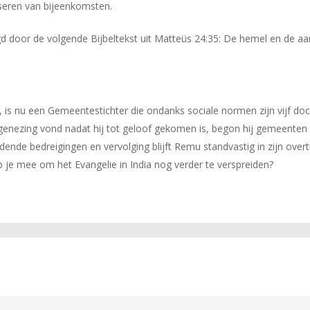
seren van bijeenkomsten.
door de volgende Bijbeltekst uit Matteüs 24:35: De hemel en de aar
, is nu een Gemeentestichter die ondanks sociale normen zijn vijf doc
n genezing vond nadat hij tot geloof gekomen is, begon hij gemeenten 
ende bedreigingen en vervolging blijft Remu standvastig in zijn overtu
p je mee om het Evangelie in India nog verder te verspreiden?