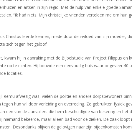
nhuizen en artsen in zijn regio. Met de hulp van enkele goede Samar
etalen. “Ik had niets. Mijn christelijke vrienden vertelden me om hun
 Christus leerde kennen, mede door de invloed van zijn moeder, die
te zich tegen het geloof.
 kwam hij in aanraking met de Bijbelstudie van
Project Filippus
en kw
e op te richten. Hij bouwde een eenvoudig huis waar ongeveer 40
nde locaties.
ijl Remu afwezig was, vielen de politie en andere dorpsbewoners b
egen hun wil door verleiding en overreding. Ze gebruikten fysiek ge
an een van de aanvallers die hem beschuldigde van bekering en het 
ij niemand bekeerde, maar alleen bad voor de zieken. De zaak loopt
ten. Desondanks blijven de gelovigen naar zijn bijeenkomsten komen, 