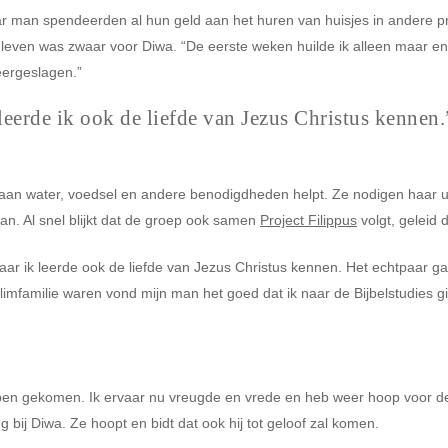
man spendeerden al hun geld aan het huren van huisjes in andere prov
t leven was zwaar voor Diwa. “De eerste weken huilde ik alleen maar en 
ergeslagen.”
 leerde ik ook de liefde van Jezus Christus kennen.
 aan water, voedsel en andere benodigdheden helpt. Ze nodigen haar 
 aan. Al snel blijkt dat de groep ook samen
Project Filippus
volgt, geleid 
 maar ik leerde ook de liefde van Jezus Christus kennen. Het echtpaar g
mfamilie waren vond mijn man het goed dat ik naar de Bijbelstudies gin
of ben gekomen. Ik ervaar nu vreugde en vrede en heb weer hoop voor 
ng bij Diwa. Ze hoopt en bidt dat ook hij tot geloof zal komen.