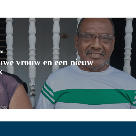
ht
uwe vrouw en een nieuw
k