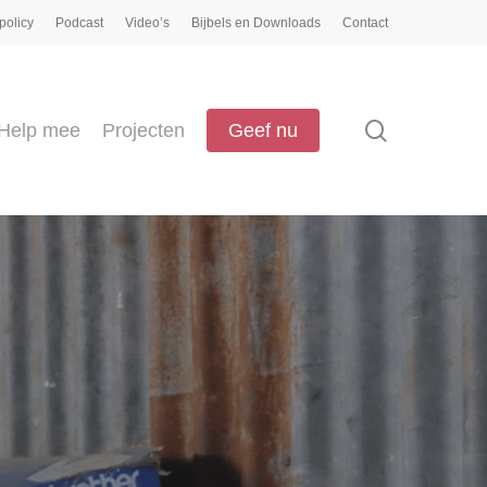
policy
Podcast
Video’s
Bijbels en Downloads
Contact
search
Help mee
Projecten
Geef nu