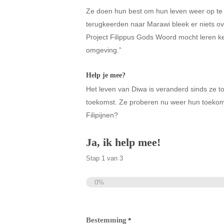
Ze doen hun best om hun leven weer op te b
terugkeerden naar Marawi bleek er niets ove
Project Filippus Gods Woord mocht leren ke
omgeving.”
Help je mee?
Het leven van Diwa is veranderd sinds ze t
toekomst. Ze proberen nu weer hun toekoms
Filipijnen?
Ja, ik help mee!
Stap
1
van
3
0%
Totaal
Bestemming
*