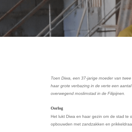
Hit enter to search or ESC to close
Toen Diwa, een 37-jarige moeder van twee ki
haar grote verbazing in de verte een aanta
overwegend moslimstad in de Filipijnen.
Oorlog
Het lukt Diwa en haar gezin om de stad te o
opbouwden met zandzakken en prikkeldraad”