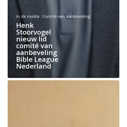
In de media
Comité van Aanbeveling
Henk
Stoorvogel
nieuw lid
comité van
aanbeveling
Bible League
Nederland
Jubileumproject
volledig
gefinancierd:
150
dorpen
in