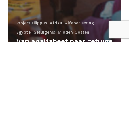
Project Filippus
Afrika
Alfabetisering
Egypte
Getuigenis
Midden-Oosten
Van analfabeet naar getuige
van Gods Licht in Caïro
Slim
schenken,
meer
betekenen