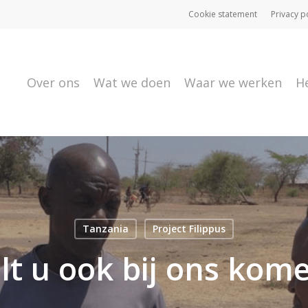
Cookie statement
Privacy p
Over ons
Wat we doen
Waar we werken
H
Tanzania
Project Filippus
ilt u ook bij ons kome