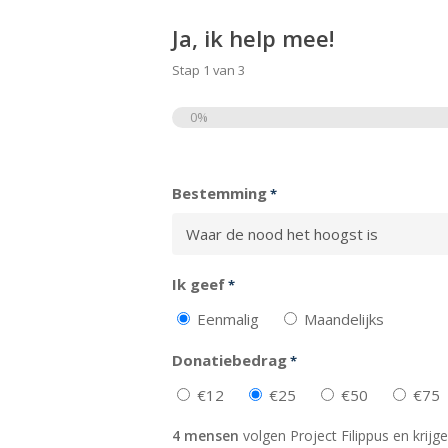
Ja, ik help mee!
Stap
1
van
3
0%
Totaal
Bestemming
*
Ik geef
*
Eenmalig
Maandelijks
Donatiebedrag
*
€12
€25
€50
€75
4 mensen
volgen Project Filippus en krijge