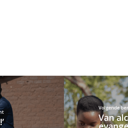
Volgende ber
ht
Van alc
’
evange