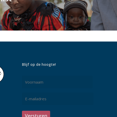
Blijf op de hoogte!
Naam
*
Voornaam
E-
mailadres
*