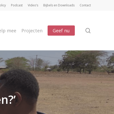
olicy
Podcast
Video’s
Bijbels en Downloads
Contact
search
elp mee
Projecten
Geef nu
n?’