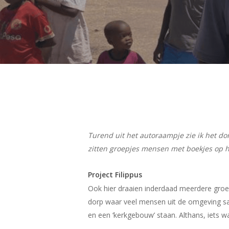
Hit enter to search or ESC to close
Turend uit het autoraampje zie ik het do
zitten groepjes mensen met boekjes op h
Project Filippus
Ook hier draaien inderdaad meerdere gro
dorp waar veel mensen uit de omgeving s
en een ‘kerkgebouw’ staan. Althans, iets w