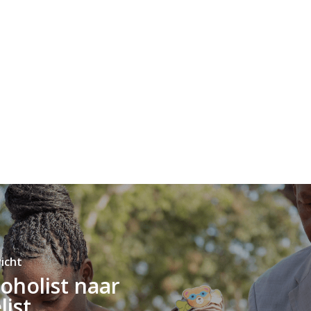
icht
oholist naar
list