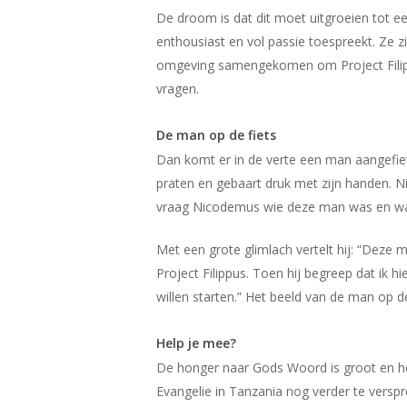
De droom is dat dit moet uitgroeien tot e
enthousiast en vol passie toespreekt. Ze z
omgeving samengekomen om Project Filippu
vragen.
De man op de fiets
Dan komt er in de verte een man aangefiets
praten en gebaart druk met zijn handen. Ni
vraag Nicodemus wie deze man was en wa
Met een grote glimlach vertelt hij: “Deze m
Project Filippus. Toen hij begreep dat ik h
willen starten.” Het beeld van de man op de
Help je mee?
De honger naar Gods Woord is groot en he
Evangelie in Tanzania nog verder te vers