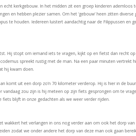
en echt kerkgebouw. In het midden zit een groep kinderen ademloos t
ingen en hebben plezier samen. Om het ‘gebouw’ heen zitten diverse gr
s te houden. Iedereen luistert aandachtig naar de Filippussen en g
t. Hij stopt om iemand iets te vragen, kijkt op en fietst dan recht op
codemus spreekt rustig met de man. Na een paar minuten vertrekt hij 
t hij kwam doen.
an komt uit een dorp zo’n 70 kilometer verderop. Hij is hier in de buur
ier vandaag zou zijn is hij meteen op zijn fiets gesprongen om te vrage
 fiets blijft in onze gedachten als we weer verder rijden.
t wakkert het verlangen in ons nog verder aan om ook het dorp van 
preiden zodat we onder andere het dorp van deze man ook gaan berei