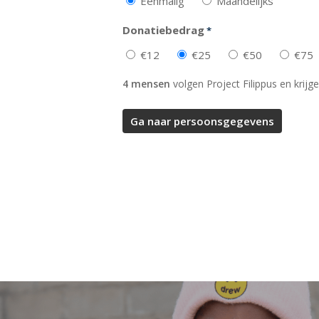
Eenmalig
Maandelijks
Donatiebedrag
*
€12
€25
€50
€75
4 mensen
volgen Project Filippus en krijge