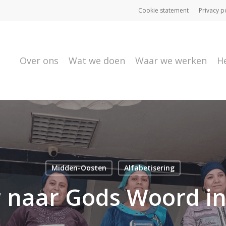
Cookie statement
Privacy p
Over ons
Wat we doen
Waar we werken
H
Midden-Oosten
Alfabetisering
 naar Gods Woord in