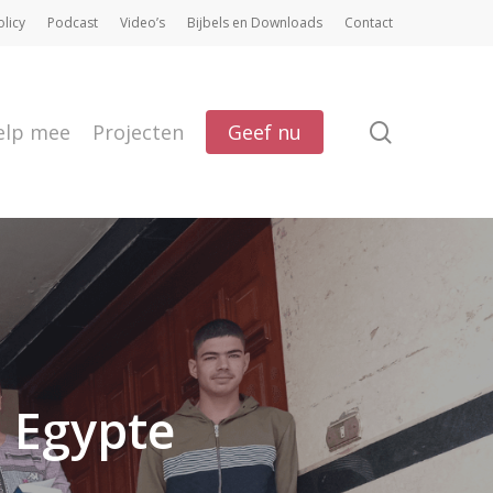
olicy
Podcast
Video’s
Bijbels en Downloads
Contact
search
elp mee
Projecten
Geef nu
 Egypte