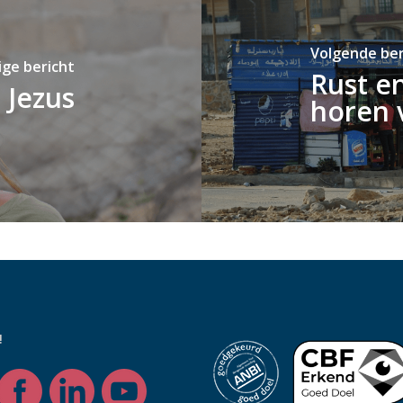
Volgende ber
ige bericht
Rust e
 Jezus
horen 
!