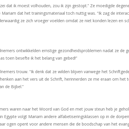
 zei dat ik moest volhouden, zou ik zijn gestopt.” Ze moedigde dege
 Mariam dat het trainingsmateriaal toch nuttig was. “Ik zag de inter
erwaardig ze zich vroeger voelden omdat ze niet konden lezen en sch
nemers ontwikkelden ernstige gezondheidsproblemen nadat ze de gem
s toen besefte ik het belang van gebed!”
lnemers trouw. “Ik denk dat ze wilden blijven vanwege het Schriftged
 schenken aan het vers uit de Schrift, herinnerden ze me eraan om het
n de Bijbel.”
ers waren naar het Woord van God en met jouw steun heb je geholpen 
 in Egypte volgt Mariam andere alfabetiseringsklassen op in de dorpen 
 haar ogen opent voor andere mensen die de boodschap van het evang