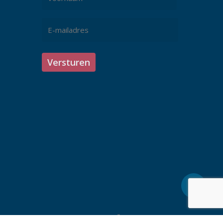
*
Voornaam
E-
mailadres
*
facebook
linkedin
youtube
instagram