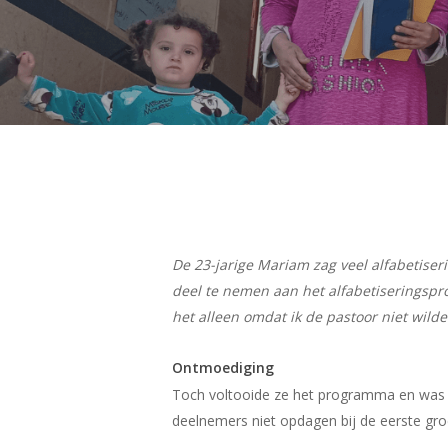
Hit enter to search or ESC to close
De 23-jarige Mariam zag veel alfabetise
deel te nemen aan het alfabetiseringspr
het alleen omdat ik de pastoor niet wilde 
Ontmoediging
Toch voltooide ze het programma en was z
deelnemers niet opdagen bij de eerste gro