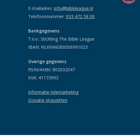
E-mailadres:
info@bibleleague.nl
Telefoonnummer:
033 472 58 00
Bankgegevens
T.n.v.: Stichting The Bible League
IBAN: NL69INGB0006991023
Overige gegevens
RSIN/ANBI: 802032047
KVK: 41173993
Informatie telemarketing
Donatie stopzetten
© 2026 Bible League.