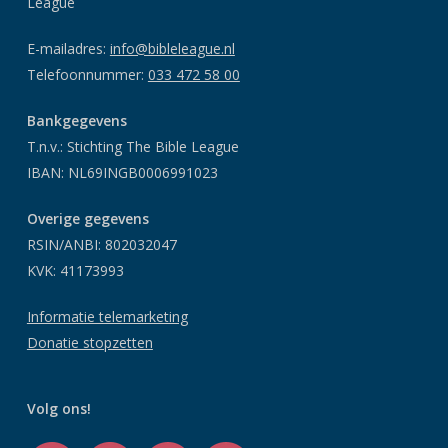
League
E-mailadres:
info@bibleleague.nl
Telefoonnummer:
033 472 58 00
Bankgegevens
T.n.v.: Stichting The Bible League
IBAN: NL69INGB0006991023
Overige gegevens
RSIN/ANBI: 802032047
KVK: 41173993
Informatie telemarketing
Donatie stopzetten
Volg ons!